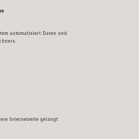
es
stem automatisiert Daten und
chners.
ere Internetseite gelangt