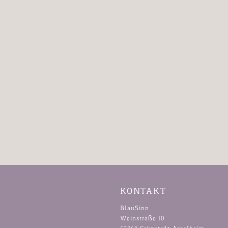
KONTAKT
BlauSinn
Weinstraße 10